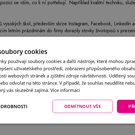
ozici se vším, co k ní potřebují. Například kvalitní techniku, služ
ů vysokých škol, především skrze Instagram, Facebook, LinkedIn a 
cím letním prázdninám do firmy dorazily stovky životopisů s prezen
ště lepším pochopení toho, co je pro mladé uchazeče opravdu důl
soubory cookies
zice o 25 %.
ky používají soubory cookies a další nástroje, které mohou zpr
 získala mimo Grand Prix ještě čtyři první místa, jedno dr
lepšení uživatelského prostředí, zobrazení přizpůsobeného obsah
hrály také Effectix.com a LCF New Media. Mezi nejúspěšnější zada
sti webových stránek a zjištění zdroje návštěvnosti. Udělený so
ískala celkem 4 ocenění. Kompletní výsledky najdete přímo na str
nebo odvolat na této stránce. V případě, že souhlas neudělíte n
erý vás skutečně zajímá.
Více informací
ODROBNOSTI
ODMÍTNOUT VŠE
PŘ