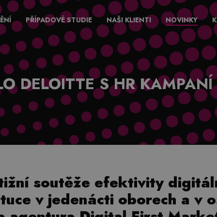
ĚNÍ
PŘÍPADOVÉ STUDIE
NAŠI KLIENTI
NOVINKY
K
LO DELOITTE S HR KAMPANÍ
ižní soutěže efektivity digitá
tituce v jedenácti oborech a v 
 agentura Digital First Marke