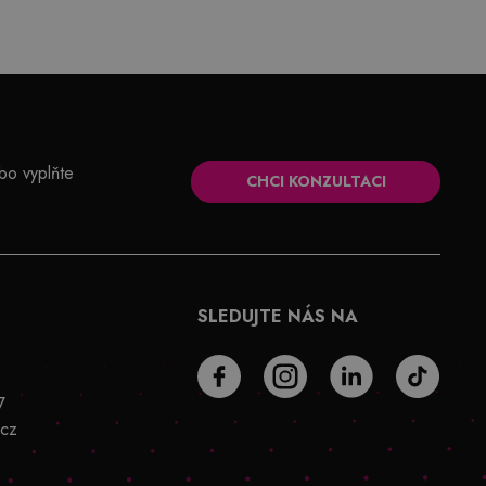
o vyplňte
CHCI KONZULTACI
SLEDUJTE NÁS NA
7
.cz