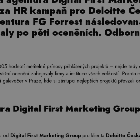
 za HR kampaň pro Deloitte Č
gentura FG Forrest následova
kaly po pěti oceněních. Odborn
5 hodnotí měřitelné přínosy přihlášených projektů – nejde tedy o 
restižní ocenění zabojovaly firmy a instituce všech velikostí. Porota 
ní galavečer v Praze, kde si zástupci nejlepších projektů převzali 
ra Digital First Marketing Group
ob od
Digital First Marketing Group
pro klienta
Deloitte Česk