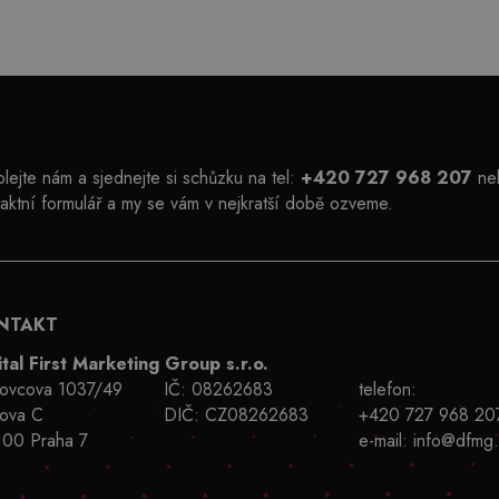
lejte nám a sjednejte si schůzku na tel:
+420 727 968 207
neb
aktní formulář a my se vám v nejkratší době ozveme.
NTAKT
ital First Marketing Group s.r.o.
kovcova 1037/49
IČ: 08262683
telefon:
ova C
DIČ: CZ08262683
+420 727 968 20
 00 Praha 7
e-mail:
info@dfmg