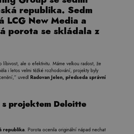
eská republika. Sedm
ná LCG New Media a
á porota se skládala z
líbivost, ale o efektivitu. Máme velkou radost, že
měla i letos velmi těžké rozhodování, projekty byly
ocenění
,” uvedl
Radovan Jelen, předseda správní
 s projektem Deloitte
á republika
. Porota ocenila originální nápad nechat