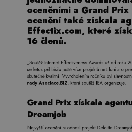
oceněními a Grand Prix
ocenění také získala a
Effectix.com, které zís
16 členů.
„Soutěž Internet Effectiveness Awards už od roku 200
se letos přihlásilo ještě více projektů než loni a o p
skutečně kvalitní. Vyvrcholením ročníku byl slavnost
rady Asociace.BIZ
, která soutěž IEA organizuje.
Grand Prix získala agentu
Dreamjob
Nejvyšší ocenění si odnesl projekt Deloitte Dreamj