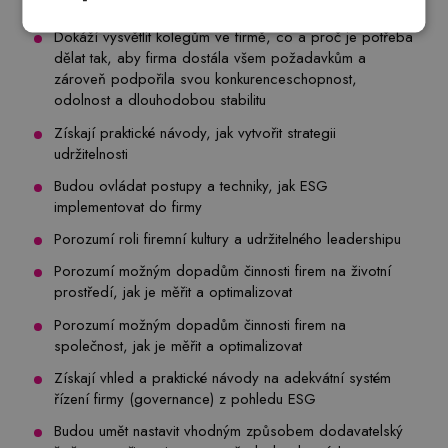
modelu/ESG
Dokáží vysvětlit kolegům ve firmě, co a proč je potřeba
dělat tak, aby firma dostála všem požadavkům a
zároveň podpořila svou konkurenceschopnost,
odolnost a dlouhodobou stabilitu
Získají praktické návody, jak vytvořit strategii
udržitelnosti
Budou ovládat postupy a techniky, jak ESG
implementovat do firmy
Porozumí roli firemní kultury a udržitelného leadershipu
Porozumí možným dopadům činnosti firem na životní
prostředí, jak je měřit a optimalizovat
Porozumí možným dopadům činnosti firem na
společnost, jak je měřit a optimalizovat
Získají vhled a praktické návody na adekvátní systém
řízení firmy (governance) z pohledu ESG
Budou umět nastavit vhodným způsobem dodavatelský