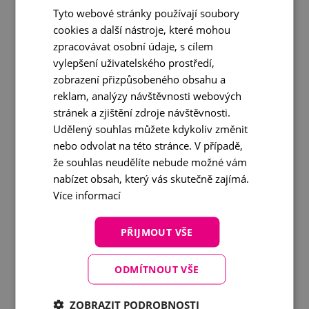
Tyto webové stránky používají soubory
Získané znalosti ocení nejen účastníci na pozicích
cookies a další nástroje, které mohou
manažera či specialisty udržitelnosti, tedy ti, kdo ji již
zpracovávat osobní údaje, s cílem
vykonávají či vykonávat budou. Klíčové znalosti získají i
vylepšení uživatelského prostředí,
členové vedení firem, součástí jejichž přímé odpovědnosti
zobrazení přizpůsobeného obsahu a
se agenda udržitelnosti a ESG stává a kteří budou
reklam, analýzy návštěvnosti webových
potřebovat znalost této tématiky pro svá budoucí
stránek a zjištění zdroje návštěvnosti.
strategická rozhodování a řízení rizik. Dále pak vedoucí
pracovníci všech oddělení napříč firmou, pro jejichž práci
Udělený souhlas můžete kdykoliv změnit
se orientace v ESG problematice postupně stává
nebo odvolat na této stránce. V případě,
nezbytnou podmínkou.
že souhlas neudělíte nebude možné vám
nabízet obsah, který vás skutečně zajímá.
Co si absolventi programu odnesou:
Více informací
Pochopí kontext a jaké nové tlaky na firmy s sebou
doba přináší
PŘIJMOUT VŠE
Porozumí terminologii
ODMÍTNOUT VŠE
Zorientují se v legislativním rámci Evropské unie
Porozumí celkovému konceptu udržitelného byznys
ZOBRAZIT PODROBNOSTI