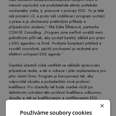
nutností uzpůsobit své podnikatelské aktivity potřebám
současného světa, tj. pracovat s principy ESG. To je také
náš primární cíl, a proto náš vzdělávací program vychází
z praxe a je obohacený praktickými příklady a
případovými studiemi,“ říká Edita Šilhánová, partnerka
COM.SE Consulting. „Program jsme pečlivě vyvážili mezi
jednotlivými pilíři tak, aby poskytl bytelný základ pro práci
s ESG agendou ve firmě. Poskytne komplexní přehled a
vysvětlí souvislosti, jejichž pochopení je nezbytné pro
efektivní uchopení ESG agendy.“
Úspěšný účastník získá certifikát na základě zpracování
případové studie, a tak si odnese i plán implementace pro
jeho vlastní firmu. Program je koncipovaný tak, aby
odpovídal obsahu a požadavkům nové profesní
kvalifikace. Pro účastníky tak bude snadné složit po
definitivním schválení této profesní kvalifikace odbornou
zkoušku a stát se kvalifikovaným a certifikovaným ESG
manažerem.
×
Používáme soubory cookies
Pro koho je program vhodný