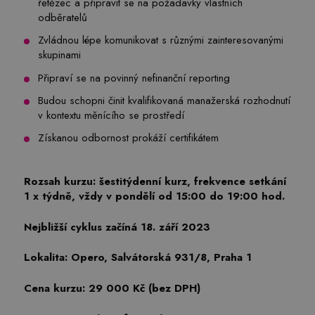
řetězec a připravit se na požadavky vlastních
odběratelů
Zvládnou lépe komunikovat s různými zainteresovanými
skupinami
Připraví se na povinný nefinanční reporting
Budou schopni činit kvalifikovaná manažerská rozhodnutí
v kontextu měnícího se prostředí
Získanou odbornost prokáží certifikátem
Rozsah kurzu: šestitýdenní kurz, frekvence setkání
1 x týdně, vždy v pondělí od 15:00 do 19:00 hod.
Nejbližší cyklus začíná 18. září 2023
Lokalita: Opero, Salvátorská 931/8, Praha 1
Cena kurzu: 29 000 Kč (bez DPH)