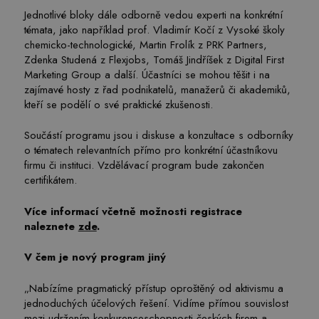
Jednotlivé bloky dále odborně vedou experti na konkrétní
témata, jako například prof. Vladimír Kočí z Vysoké školy
chemicko-technologické, Martin Frolík z PRK Partners,
Zdenka Studená z Flexjobs, Tomáš Jindříšek z Digital First
Marketing Group a další. Účastníci se mohou těšit i na
zajímavé hosty z řad podnikatelů, manažerů či akademiků,
kteří se podělí o své praktické zkušenosti.
Součástí programu jsou i diskuse a konzultace s odborníky
o tématech relevantních přímo pro konkrétní účastníkovu
firmu či instituci. Vzdělávací program bude zakončen
certifikátem.
Více informací včetně možnosti registrace
naleznete
zde
.
V čem je nový program jiný
„Nabízíme pragmatický přístup oproštěný od aktivismu a
jednoduchých účelových řešení. Vidíme přímou souvislost
mezi udržením konkurenceschopnosti českých firem a