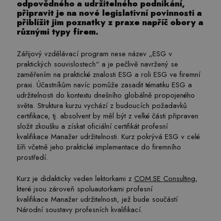
odpovědného a udržitelného podnikání,
připravit je na nové legislativní povinnosti a
přiblížit jim poznatky z praxe napříč obory a
různými typy firem.
Zářijový vzdělávací program nese název „ESG v
praktických souvislostech“ a je pečlivě navržený se
zaměřením na praktické znalosti ESG a roli ESG ve firemní
praxi. Účastníkům navíc pomůže zasadit tématiku ESG a
udržitelnosti do kontextu dnešního globálně propojeného
světa. Struktura kurzu vychází z budoucích požadavků
certifikace, tj. absolvent by měl být z velké části připraven
složit zkoušku a získat oficiální certifikát profesní
kvalifikace Manažer udržitelnosti. Kurz pokrývá ESG v celé
šíři včetně jeho praktické implementace do firemního
prostředí.
Kurz je didakticky veden lektorkami z
COM.SE Consulting
,
které jsou zároveň spoluautorkami profesní
kvalifikace Manažer udržitelnosti, jež bude součástí
Národní soustavy profesních kvalifikací.