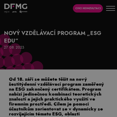
CHCI KONZULTACI
NOVÝ VZDĚLÁVACÍ PROGRAM „ESG
EDU“
27. 08. 2023
Od 18. září se můžete těšit na nový
šestitýdenní vzdělávací program zaměřený
na ESG zakončený certifikátem. Program
nabízí jedinečnou kombinaci teoretických
znalostí a jejich praktického využití ve
firemním prostředí. Cílem je pomoci
účastníkům zorientovat se v dynamicky se
rozvíjejícím tématu ESG, oblasti